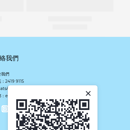
絡我們
於我們
：2419 9115
atsApp：
6466 1113
：eshop@suneastgroup.com