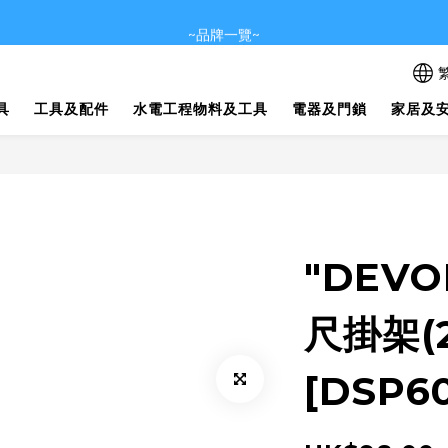
眾多產品未能盡錄，歡迎聯絡我們查詢及訂購~
~品牌一覽~
眾多產品未能盡錄，歡迎聯絡我們查詢及訂購~
具
工具及配件
水電工程物料及工具
電器及門鎖
家居及
"DEV
尺掛架(
[DSP60