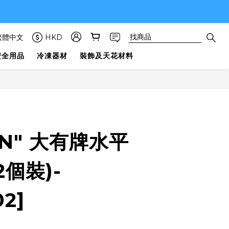
繁體中文
HKD
安全用品
冷凍器材
裝飾及天花材料
ON" 大有牌水平
2個裝)-
2]