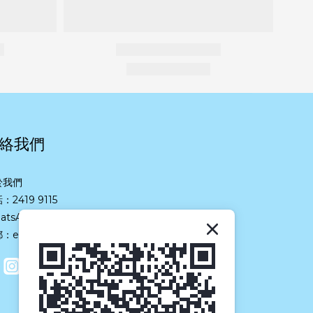
絡我們
於我們
：2419 9115
atsApp：
6466 1113
：eshop@suneastgroup.com