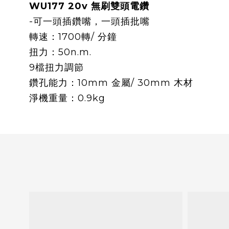
WU177 20v 無刷雙頭電鑽
-可一頭插鑽嘴，一頭插批嘴
轉速：1700轉/ 分鐘
扭力：50n.m.
9檔扭力調節
鑽孔能力：10mm 金屬/ 30mm 木材
淨機重量：0.9kg