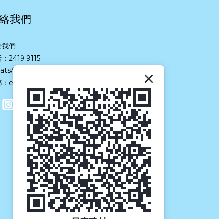
絡我們
於我們
：2419 9115
atsApp：
6466 1113
：eshop@suneastgroup.com