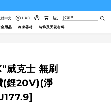
繁體中文
HKD
安全用品
冷凍器材
裝飾及天花材料
X"威克士 無刷
(鋰20V)(淨
177.9]