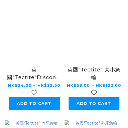
英
英國"Tectite" 大小急
國"Tectite"Disconnecting
輪
T.DC 膠推工具
HK$24.00 ~ HK$32.50
HK$53.00 ~ HK$102.00
ADD TO CART
ADD TO CART