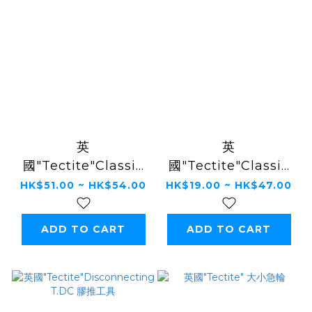
英
英
國"Tectite"Classic
國"Tectite"Classic
T15/T471G龍頭座 (可
T61/T301 冚 (可重用)
HK$51.00 ~ HK$54.00
HK$19.00 ~ HK$47.00
重用)
ADD TO CART
ADD TO CART