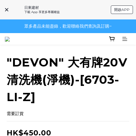
日東建材
開啟APP
下載 App 享更多專屬權益
眾多產品未能盡錄，歡迎聯絡我們查詢及訂購~
眾多產品未能盡錄，歡迎聯絡我們查詢及訂購~
~品牌一覽~
眾多產品未能盡錄，歡迎聯絡我們查詢及訂購~
"DEVON" 大有牌20V
清洗機(淨機)-[6703-
LI-Z]
需要訂貨
HK$450.00